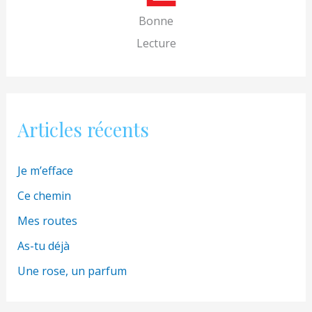
h
Bonne
e
Lecture
r
:
Articles récents
Je m’efface
Ce chemin
Mes routes
As-tu déjà
Une rose, un parfum