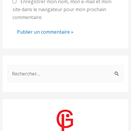
Enregistrer mon nom, mon e-mail et mon
site dans le navigateur pour mon prochain
commentaire.
R
e
c
h
e
r
c