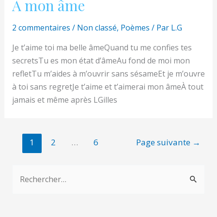
À mon âme
2 commentaires
/
Non classé
,
Poèmes
/ Par
L.G
Je t’aime toi ma belle âmeQuand tu me confies tes
secretsTu es mon état d’âmeAu fond de moi mon
refletTu m’aides à m’ouvrir sans sésameEt je m’ouvre
à toi sans regretJe t’aime et t’aimerai mon âmeÀ tout
jamais et même après LGilles
Pagination
1
2
…
6
Page suivante
→
des
publications
R
e
c