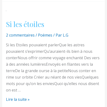
femmes
fraiches
Si les étoiles
2 commentaires
/
Poèmes
/ Par
L.G
Si les Etoiles pouvaient parlerQue les astres
pouvaient s’exprimerQu’auraient-ils bien à nous
conterNous offrir comme voyage enchanté Des vers
à des années lumièresEnvoyés en filantes vers la
terreDe la grande ourse à la petiteNous conter en
rime sur orbite Créer au néant de nos viesQuelques
mots pour qu’on les enviesQuoi qu’elles nous disent
on est …
Si
Lire la suite »
les