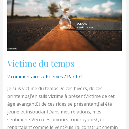
Victime du temps
2 commentaires
/
Poèmes
/ Par
L.G
Je suis victime du tempsDe ces hivers, de ces
printempsJ’en suis victime à présentVictime de cet
âge avançantEt de ces rides se présentantJ’ai été
jeune et insouciantDans mes relations, mes
sentimentsVécu des amours foudroyantsQui
repartaient comme le ventPuis j’ai construit chemin