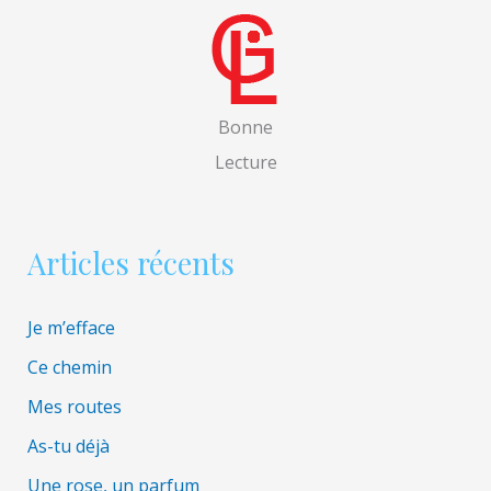
h
e
r
c
Bonne
h
Lecture
e
r
Articles récents
:
Je m’efface
Ce chemin
Mes routes
As-tu déjà
Une rose, un parfum