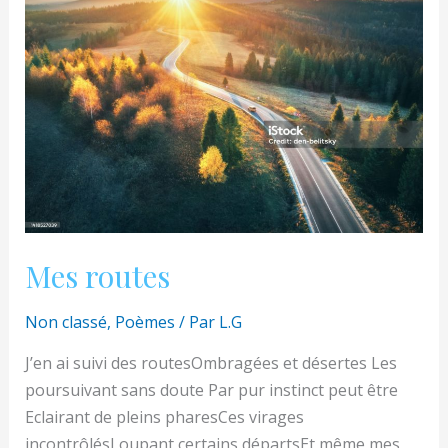
Mes routes
Non classé
,
Poèmes
/ Par
L.G
J’en ai suivi des routesOmbragées et désertes Les
poursuivant sans doute Par pur instinct peut être
Eclairant de pleins pharesCes virages
incontrôlésLoupant certains départsEt même mes