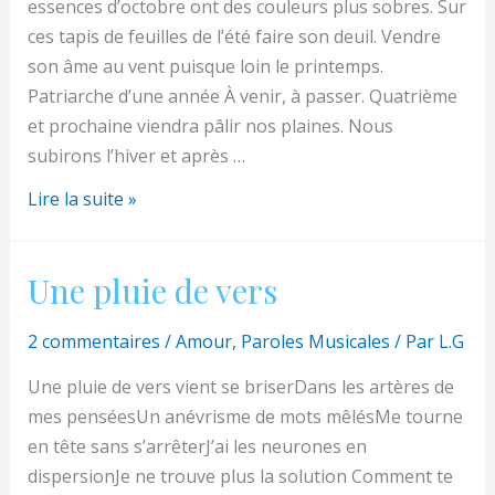
essences d’octobre ont des couleurs plus sobres. Sur
ces tapis de feuilles de l’été faire son deuil. Vendre
son âme au vent puisque loin le printemps.
Patriarche d’une année À venir, à passer. Quatrième
et prochaine viendra pâlir nos plaines. Nous
subirons l’hiver et après …
Poème
Lire la suite »
d’automne
Une pluie de vers
2 commentaires
/
Amour
,
Paroles Musicales
/ Par
L.G
Une pluie de vers vient se briserDans les artères de
mes penséesUn anévrisme de mots mêlésMe tourne
en tête sans s’arrêterJ’ai les neurones en
dispersionJe ne trouve plus la solution Comment te