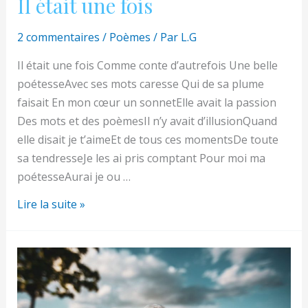
Il était une fois
2 commentaires
/
Poèmes
/ Par
L.G
Il était une fois Comme conte d’autrefois Une belle
poétesseAvec ses mots caresse Qui de sa plume
faisait En mon cœur un sonnetElle avait la passion
Des mots et des poèmesIl n’y avait d’illusionQuand
elle disait je t’aimeEt de tous ces momentsDe toute
sa tendresseJe les ai pris comptant Pour moi ma
poétesseAurai je ou …
Il
Lire la suite »
était
une
fois