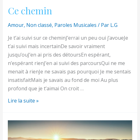
Ce chemin
Amour
,
Non classé
,
Paroles Musicales
/ Par
L.G
Je t’ai suivi sur ce cheminJ’errai un peu oui j’avoueJe
t’ai suivi mais incertainDe savoir vraiment
jusqu’ouJ’en ai pris des détoursEn espérant,
n’espérant rienJ’en ai suivi des parcoursQui ne me
menait à rienJe ne savais pas pourquoi Je me sentais
insatisfaitMais je savais au fond de moi Au plus
profond que je t’aimai On croit …
Ce
Lire la suite »
chemin