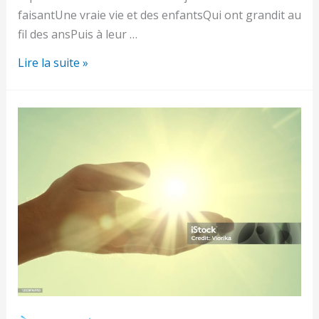
faisantUne vraie vie et des enfantsQui ont grandit au
fil des ansPuis à leur …
Victime
Lire la suite »
du
temps