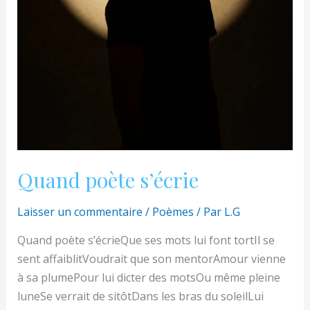
Quand poète s’écrie
Laisser un commentaire
/
Poèmes
/ Par
L.G
Quand poète s’écrieQue ses mots lui font tortIl se
sent affaiblitVoudrait que son mentorAmour vienne
à sa plumePour lui dicter des motsOu même pleine
luneSe verrait de sitôtDans les bras du soleilLui