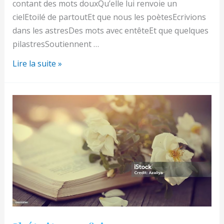
contant des mots douxQu’elle lui renvoie un
cielEtoilé de partoutEt que nous les poètesEcrivions
dans les astresDes mots avec entêteEt que quelques
pilastresSoutiennent …
Quand
Lire la suite »
poète
s’écrie