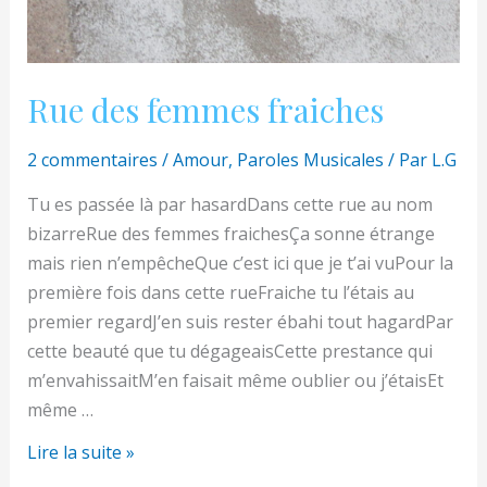
Rue des femmes fraiches
2 commentaires
/
Amour
,
Paroles Musicales
/ Par
L.G
Tu es passée là par hasardDans cette rue au nom
bizarreRue des femmes fraichesÇa sonne étrange
mais rien n’empêcheQue c’est ici que je t’ai vuPour la
première fois dans cette rueFraiche tu l’étais au
premier regardJ’en suis rester ébahi tout hagardPar
cette beauté que tu dégageaisCette prestance qui
m’envahissaitM’en faisait même oublier ou j’étaisEt
même …
Rue
Lire la suite »
des