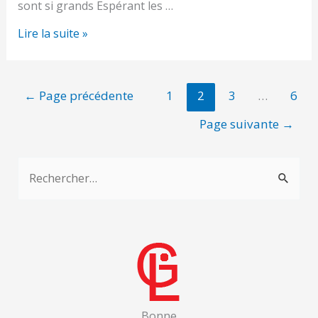
sont si grands Espérant les …
En
Lire la suite »
espérant
Pagination
←
Page précédente
1
2
3
…
6
des
Page suivante
→
publications
R
e
c
h
e
r
c
Bonne