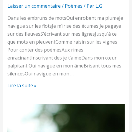
Laisser un commentaire
/
Poèmes
/ Par
L.G
Dans les embruns de motsQui enrobent ma plumeJe
navigue sur les flotsJe m’irise des écumes Je pagaye
sur des fleuvesS’écrivant sur mes lignesJusqu’à ce
que mots en pleuventComme raisin sur les vignes
Pour conter des poèmesAux rimes
enracinantInscrivant des je t’aimeDans mon cœur
palpitant Qui navigue en mon âmeBrisant tous mes
silencesOui navigue en mon …
Les
Lire la suite »
Embruns
des
mots