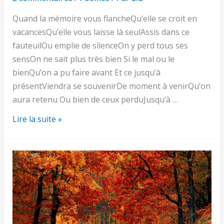
Quand la mémoire vous flancheQu’elle se croit en
vacancesQu’elle vous laisse là seulAssis dans ce
fauteuilOu emplie de silenceOn y perd tous ses
sensOn ne sait plus très bien Si le mal ou le
bienQu’on a pu faire avant Et ce jusqu’à
présentViendra se souvenirDe moment à venirQu’on
aura retenu Ou bien de ceux perduJusqu’à …
Mémoire
Lire la suite »
ne
m’oublie
pas