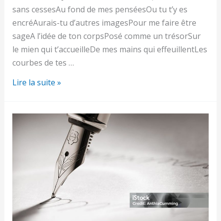
sans cessesAu fond de mes penséesOu tu t’y es
encréAurais-tu d’autres imagesPour me faire être
sageA l’idée de ton corpsPosé comme un trésorSur
le mien qui t’accueilleDe mes mains qui effeuillentLes
courbes de tes …
Aurais-
Lire la suite »
tu