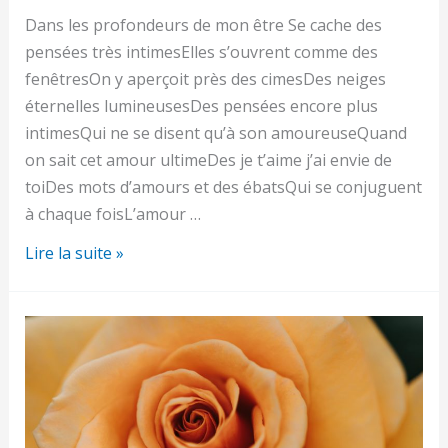
Dans les profondeurs de mon être Se cache des
pensées très intimesElles s’ouvrent comme des
fenêtresOn y aperçoit près des cimesDes neiges
éternelles lumineusesDes pensées encore plus
intimesQui ne se disent qu’à son amoureuseQuand
on sait cet amour ultimeDes je t’aime j’ai envie de
toiDes mots d’amours et des ébatsQui se conjuguent
à chaque foisL’amour …
Dans
Lire la suite »
les
profondeurs
de
mon
être