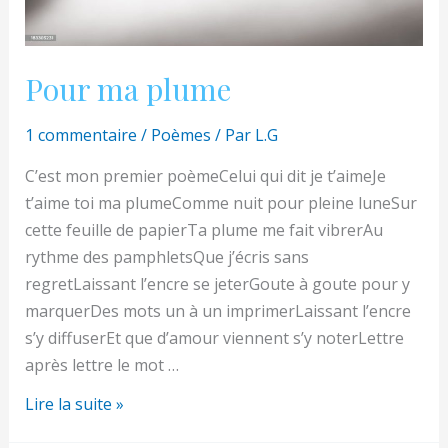
Pour ma plume
1 commentaire
/
Poèmes
/ Par
L.G
C’est mon premier poèmeCelui qui dit je t’aimeJe
t’aime toi ma plumeComme nuit pour pleine luneSur
cette feuille de papierTa plume me fait vibrerAu
rythme des pamphletsQue j’écris sans
regretLaissant l’encre se jeterGoute à goute pour y
marquerDes mots un à un imprimerLaissant l’encre
s’y diffuserEt que d’amour viennent s’y noterLettre
après lettre le mot …
Pour
Lire la suite »
ma