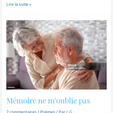
les
Lire la suite »
fleurs
de
mon
cœur
Mémoire ne m’oublie pas
2 commentaires
/
Poèmes
/ Par
L.G