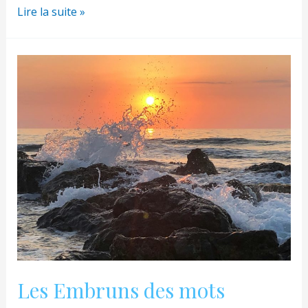
Le
Lire la suite »
cœur
d’une
rose
Les Embruns des mots