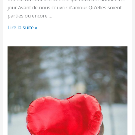
jour Avant de nous couvrir d’amour Qu’elles soient
parties ou encore …
Bonne
Lire la suite »
fête
à
toutes
les
mamans