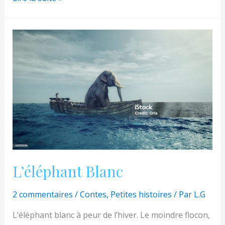
un
conte
en
suisse
L’éléphant Blanc
2 commentaires
/
Contes
,
Petites histoires
/ Par
L.G
L’éléphant blanc à peur de l’hiver. Le moindre flocon,