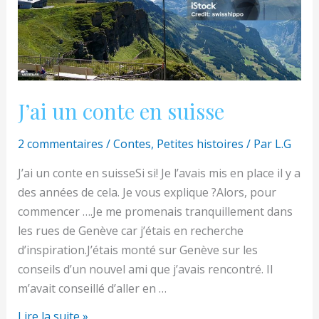
J’ai un conte en suisse
2 commentaires
/
Contes
,
Petites histoires
/ Par
L.G
J’ai un conte en suisseSi si! Je l’avais mis en place il y a
des années de cela. Je vous explique ?Alors, pour
commencer ….Je me promenais tranquillement dans
les rues de Genève car j’étais en recherche
d’inspiration.J’étais monté sur Genève sur les
conseils d’un nouvel ami que j’avais rencontré. Il
m’avait conseillé d’aller en …
J’ai
Lire la suite »