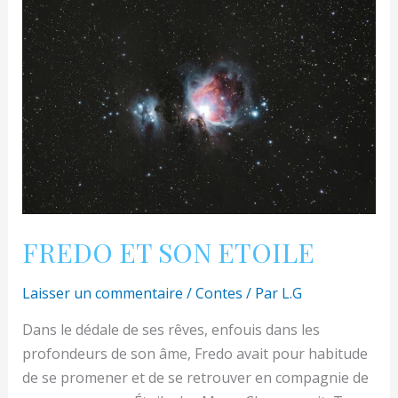
mots
FREDO ET SON ETOILE
Laisser un commentaire
/
Contes
/ Par
L.G
Dans le dédale de ses rêves, enfouis dans les
profondeurs de son âme, Fredo avait pour habitude
de se promener et de se retrouver en compagnie de