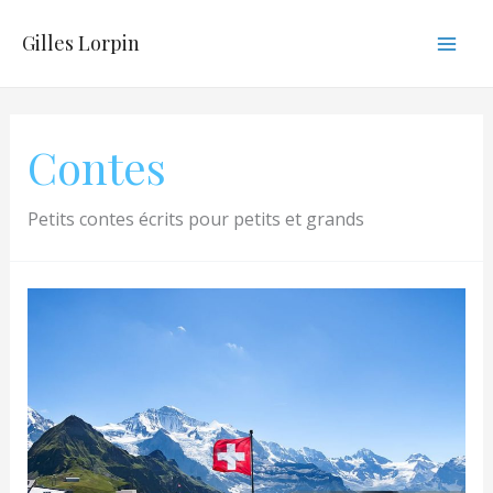
Aller
Gilles Lorpin
au
Mai
contenu
Men
Contes
Petits contes écrits pour petits et grands