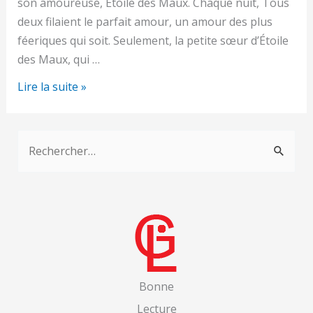
son amoureuse, Étoile des Maux. Chaque nuit, Tous
deux filaient le parfait amour, un amour des plus
féeriques qui soit. Seulement, la petite sœur d’Étoile
des Maux, qui …
FREDO
Lire la suite »
ET
SON
R
ETOILE
e
c
h
e
r
c
Bonne
h
Lecture