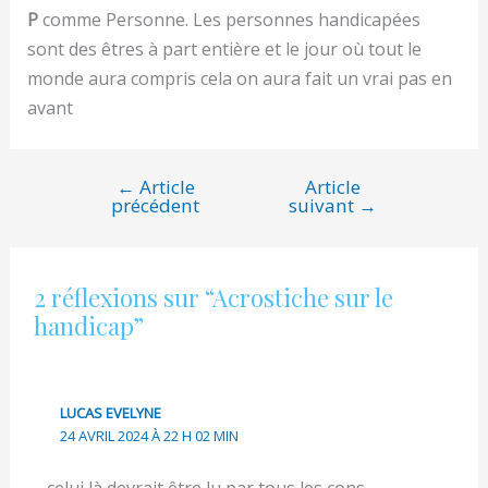
P
comme Personne. Les personnes handicapées
sont des êtres à part entière et le jour où tout le
monde aura compris cela on aura fait un vrai pas en
avant
←
Article
Article
Navigation
précédent
suivant
→
de
l’article
2 réflexions sur “Acrostiche sur le
handicap”
LUCAS EVELYNE
24 AVRIL 2024 À 22 H 02 MIN
celui là devrait être lu par tous les cons