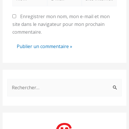
mail*
Internet
Enregistrer mon nom, mon e-mail et mon
site dans le navigateur pour mon prochain
commentaire.
R
e
c
h
e