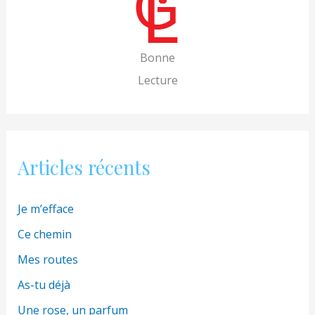
r
c
h
Bonne
e
Lecture
r
:
Articles récents
Je m’efface
Ce chemin
Mes routes
As-tu déjà
Une rose, un parfum