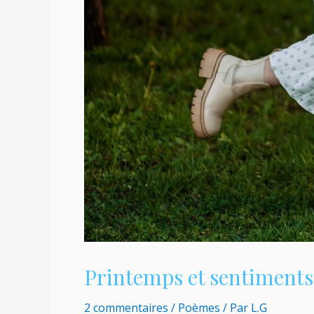
Printemps et sentiments
2 commentaires
/
Poèmes
/ Par
L.G