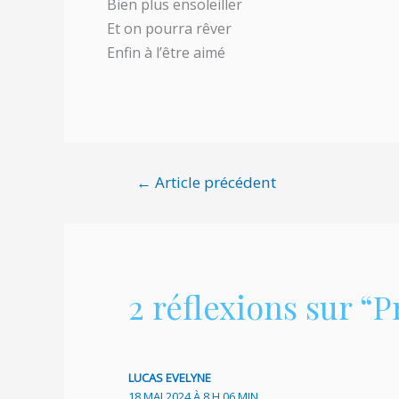
Bien plus ensoleiller
Et on pourra rêver
Enfin à l’être aimé
Navigation
←
Article précédent
de
l’article
2 réflexions sur “
LUCAS EVELYNE
18 MAI 2024 À 8 H 06 MIN