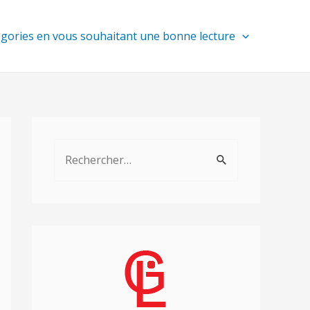
égories en vous souhaitant une bonne lecture
R
e
c
h
e
r
c
h