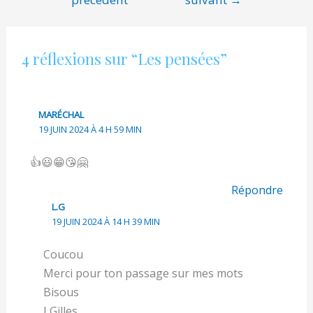
de
l’article
4 réflexions sur “Les pensées”
MARÉCHAL
19 JUIN 2024 À 4 H 59 MIN
👍😃😁😘🤗
Répondre
L.G
19 JUIN 2024 À 14 H 39 MIN
Coucou
Merci pour ton passage sur mes mots
Bisous
LGilles