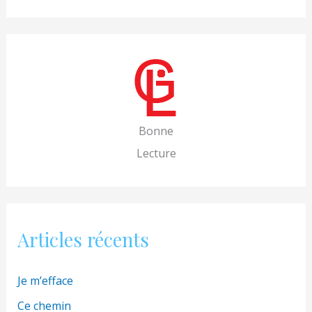
c
h
e
r
c
h
Bonne
e
Lecture
r
:
Articles récents
Je m’efface
Ce chemin